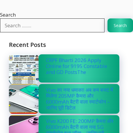
Search
Search
Recent Posts
CRPF Bharti 2026 Apply
Online for 9195 Constable
and GD PostsThe
Vivo का नया धमाका! अब कम बजट में
मिलेगा 205MP कैमरा और
6000mAh बैटरी वाला स्मार्टफोन –
जानिए पूरी डिटेल
Vivo X200 FE: 200MP कैमरा और
6000mAh बैटरी वाला नया 5G
स्मार्टफोन हुआ लॉन्च – जानिए पूरी