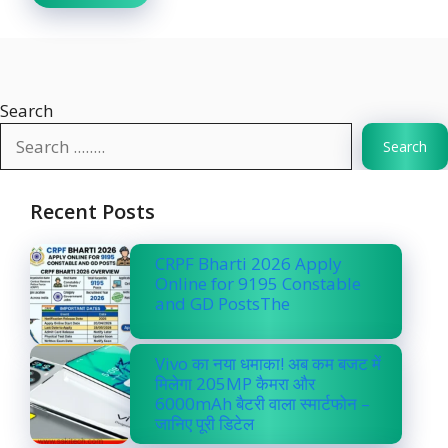
Search
Search
Recent Posts
CRPF Bharti 2026 Apply
Online for 9195 Constable
and GD PostsThe
Vivo का नया धमाका! अब कम बजट में
मिलेगा 205MP कैमरा और
6000mAh बैटरी वाला स्मार्टफोन –
जानिए पूरी डिटेल