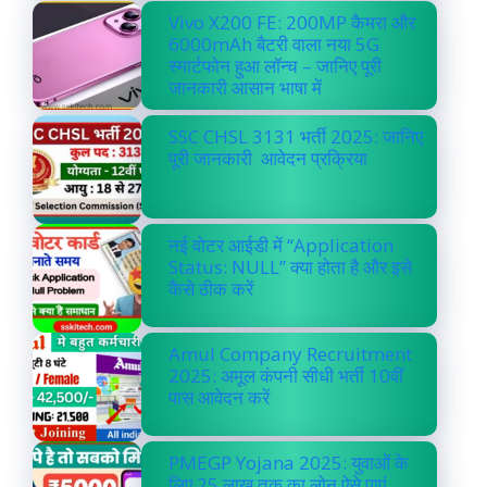
Vivo X200 FE: 200MP कैमरा और
6000mAh बैटरी वाला नया 5G
स्मार्टफोन हुआ लॉन्च – जानिए पूरी
जानकारी आसान भाषा में
SSC CHSL 3131 भर्ती 2025: जानिए
पूरी जानकारी आवेदन प्रक्रिया
नई वोटर आईडी में “Application
Status: NULL” क्या होता है और इसे
कैसे ठीक करें
Amul Company Recruitment
2025: अमूल कंपनी सीधी भर्ती 10वीं
पास आवेदन करें
PMEGP Yojana 2025: युवाओं के
लिए 25 लाख तक का लोन ऐसे पाएं