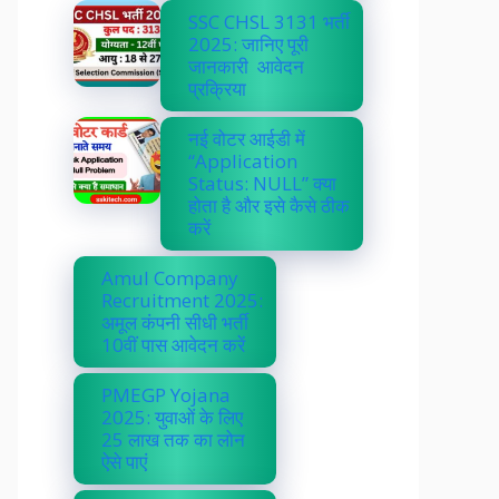
SSC CHSL 3131 भर्ती
2025: जानिए पूरी
जानकारी आवेदन
प्रक्रिया
नई वोटर आईडी में
“Application
Status: NULL” क्या
होता है और इसे कैसे ठीक
करें
Amul Company
Recruitment 2025:
अमूल कंपनी सीधी भर्ती
10वीं पास आवेदन करें
PMEGP Yojana
2025: युवाओं के लिए
25 लाख तक का लोन
ऐसे पाएं