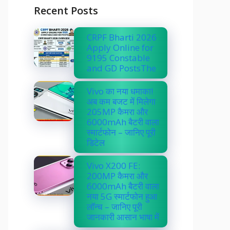
Recent Posts
CRPF Bharti 2026
Apply Online for
9195 Constable
and GD PostsThe
Vivo का नया धमाका!
अब कम बजट में मिलेगा
205MP कैमरा और
6000mAh बैटरी वाला
स्मार्टफोन – जानिए पूरी
डिटेल
Vivo X200 FE:
200MP कैमरा और
6000mAh बैटरी वाला
नया 5G स्मार्टफोन हुआ
लॉन्च – जानिए पूरी
जानकारी आसान भाषा में