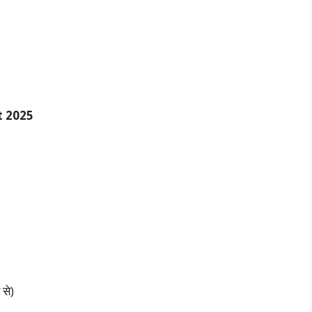
t 2025
 से)