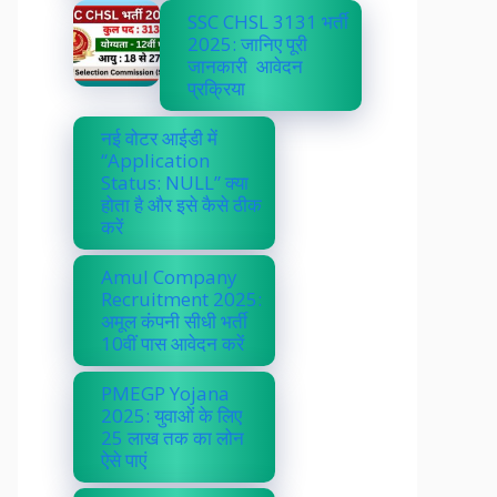
SSC CHSL 3131 भर्ती
2025: जानिए पूरी
जानकारी आवेदन
प्रक्रिया
नई वोटर आईडी में
“Application
Status: NULL” क्या
होता है और इसे कैसे ठीक
करें
Amul Company
Recruitment 2025:
अमूल कंपनी सीधी भर्ती
10वीं पास आवेदन करें
PMEGP Yojana
2025: युवाओं के लिए
25 लाख तक का लोन
ऐसे पाएं