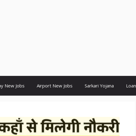
ay New Jobs
Airport New Jobs
Sarkari Yojana
Loan