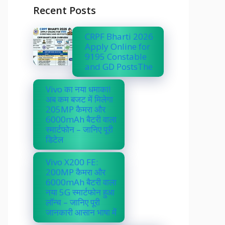
Recent Posts
CRPF Bharti 2026
Apply Online for
9195 Constable
and GD PostsThe
Vivo का नया धमाका!
अब कम बजट में मिलेगा
205MP कैमरा और
6000mAh बैटरी वाला
स्मार्टफोन – जानिए पूरी
डिटेल
Vivo X200 FE:
200MP कैमरा और
6000mAh बैटरी वाला
नया 5G स्मार्टफोन हुआ
लॉन्च – जानिए पूरी
जानकारी आसान भाषा में