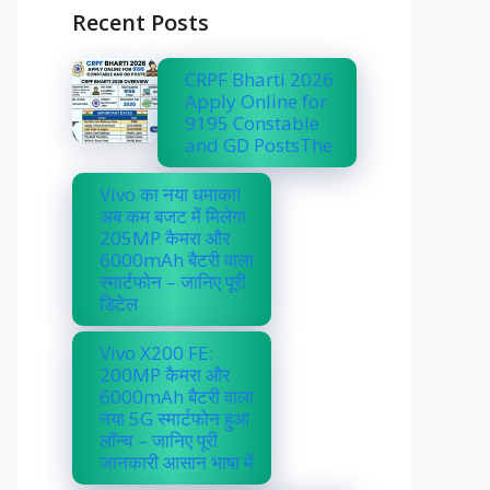
Recent Posts
CRPF Bharti 2026
Apply Online for
9195 Constable
and GD PostsThe
Vivo का नया धमाका!
अब कम बजट में मिलेगा
205MP कैमरा और
6000mAh बैटरी वाला
स्मार्टफोन – जानिए पूरी
डिटेल
Vivo X200 FE:
200MP कैमरा और
6000mAh बैटरी वाला
नया 5G स्मार्टफोन हुआ
लॉन्च – जानिए पूरी
जानकारी आसान भाषा में