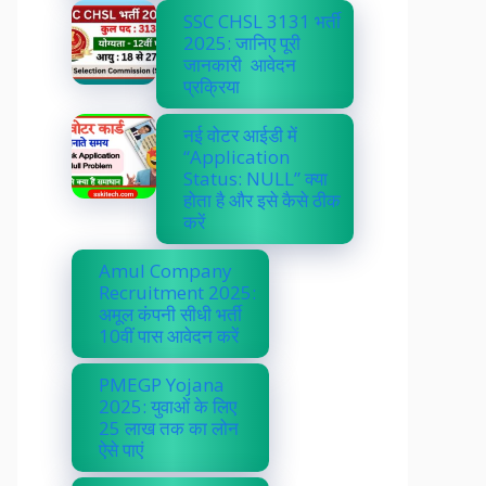
SSC CHSL 3131 भर्ती
2025: जानिए पूरी
जानकारी आवेदन
प्रक्रिया
नई वोटर आईडी में
“Application
Status: NULL” क्या
होता है और इसे कैसे ठीक
करें
Amul Company
Recruitment 2025:
अमूल कंपनी सीधी भर्ती
10वीं पास आवेदन करें
PMEGP Yojana
2025: युवाओं के लिए
25 लाख तक का लोन
ऐसे पाएं