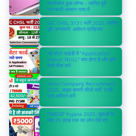
स्मार्टफोन हुआ लॉन्च – जानिए पूरी
जानकारी आसान भाषा में
SSC CHSL 3131 भर्ती 2025: जानिए
पूरी जानकारी आवेदन प्रक्रिया
नई वोटर आईडी में “Application
Status: NULL” क्या होता है और इसे
कैसे ठीक करें
Amul Company Recruitment
2025: अमूल कंपनी सीधी भर्ती 10वीं
पास आवेदन करें
PMEGP Yojana 2025: युवाओं के
लिए 25 लाख तक का लोन ऐसे पाएं