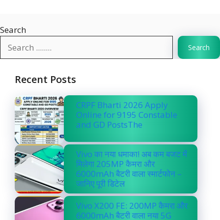
Search
Search
Recent Posts
CRPF Bharti 2026 Apply
Online for 9195 Constable
and GD PostsThe
Vivo का नया धमाका! अब कम बजट में
मिलेगा 205MP कैमरा और
6000mAh बैटरी वाला स्मार्टफोन –
जानिए पूरी डिटेल
Vivo X200 FE: 200MP कैमरा और
6000mAh बैटरी वाला नया 5G