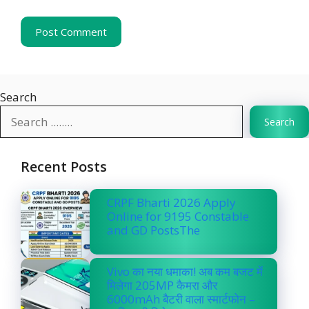
Search
Search
Recent Posts
CRPF Bharti 2026 Apply
Online for 9195 Constable
and GD PostsThe
Vivo का नया धमाका! अब कम बजट में
मिलेगा 205MP कैमरा और
6000mAh बैटरी वाला स्मार्टफोन –