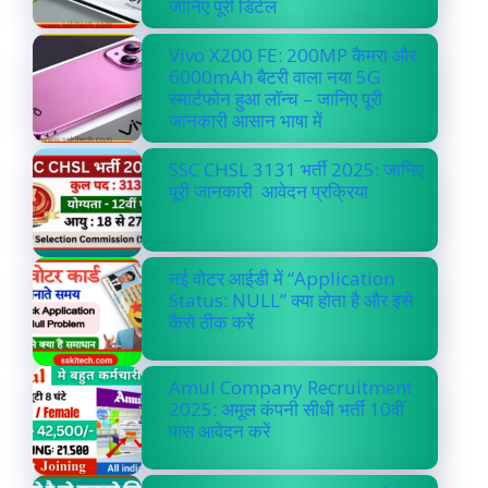
जानिए पूरी डिटेल
Vivo X200 FE: 200MP कैमरा और
6000mAh बैटरी वाला नया 5G
स्मार्टफोन हुआ लॉन्च – जानिए पूरी
जानकारी आसान भाषा में
SSC CHSL 3131 भर्ती 2025: जानिए
पूरी जानकारी आवेदन प्रक्रिया
नई वोटर आईडी में “Application
Status: NULL” क्या होता है और इसे
कैसे ठीक करें
Amul Company Recruitment
2025: अमूल कंपनी सीधी भर्ती 10वीं
पास आवेदन करें