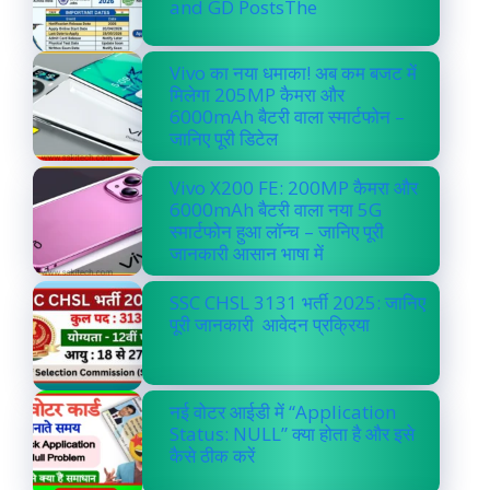
and GD PostsThe
Vivo का नया धमाका! अब कम बजट में
मिलेगा 205MP कैमरा और
6000mAh बैटरी वाला स्मार्टफोन –
जानिए पूरी डिटेल
Vivo X200 FE: 200MP कैमरा और
6000mAh बैटरी वाला नया 5G
स्मार्टफोन हुआ लॉन्च – जानिए पूरी
जानकारी आसान भाषा में
SSC CHSL 3131 भर्ती 2025: जानिए
पूरी जानकारी आवेदन प्रक्रिया
नई वोटर आईडी में “Application
Status: NULL” क्या होता है और इसे
कैसे ठीक करें