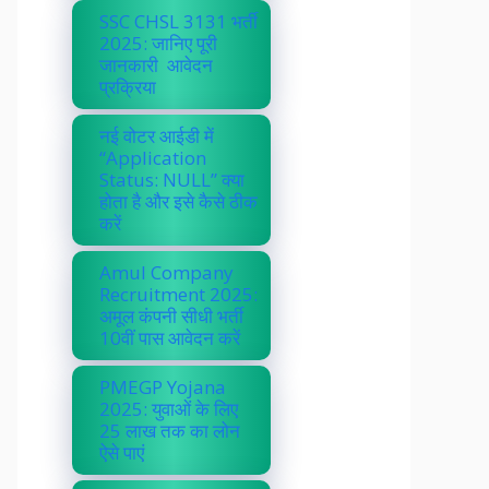
SSC CHSL 3131 भर्ती
2025: जानिए पूरी
जानकारी आवेदन
प्रक्रिया
नई वोटर आईडी में
“Application
Status: NULL” क्या
होता है और इसे कैसे ठीक
करें
Amul Company
Recruitment 2025:
अमूल कंपनी सीधी भर्ती
10वीं पास आवेदन करें
PMEGP Yojana
2025: युवाओं के लिए
25 लाख तक का लोन
ऐसे पाएं