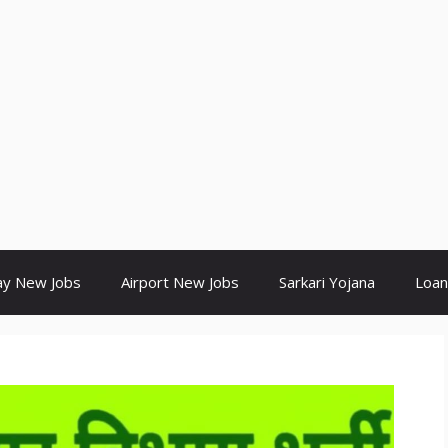
ay New Jobs
Airport New Jobs
Sarkari Yojana
Loan