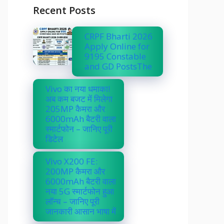
Recent Posts
CRPF Bharti 2026
Apply Online for
9195 Constable
and GD PostsThe
Vivo का नया धमाका!
अब कम बजट में मिलेगा
205MP कैमरा और
6000mAh बैटरी वाला
स्मार्टफोन – जानिए पूरी
डिटेल
Vivo X200 FE:
200MP कैमरा और
6000mAh बैटरी वाला
नया 5G स्मार्टफोन हुआ
लॉन्च – जानिए पूरी
जानकारी आसान भाषा में