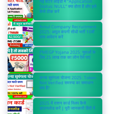
नई वोटर आईडी में “Application
Status: NULL” क्या होता है और इसे
कैसे ठीक करें
Amul Company Recruitment
2025: अमूल कंपनी सीधी भर्ती 10वीं
पास आवेदन करें
PMEGP Yojana 2025: युवाओं के
लिए 25 लाख तक का लोन ऐसे पाएं
कन्या सुमंगला योजना 2025: Token
Not Verified समस्या का समाधान
क्या है?
2025 में राशन कार्ड स्लिप कैसे
डाउनलोड करें | पूरी जानकारी हिंदी में