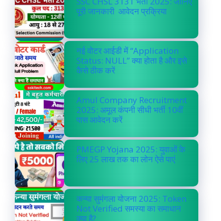
SSC CHSL 3131 भर्ती 2025: जानिए
पूरी जानकारी आवेदन प्रक्रिया
नई वोटर आईडी में “Application
Status: NULL” क्या होता है और इसे
कैसे ठीक करें
Amul Company Recruitment
2025: अमूल कंपनी सीधी भर्ती 10वीं
पास आवेदन करें
PMEGP Yojana 2025: युवाओं के
लिए 25 लाख तक का लोन ऐसे पाएं
कन्या सुमंगला योजना 2025: Token
Not Verified समस्या का समाधान
क्या है?