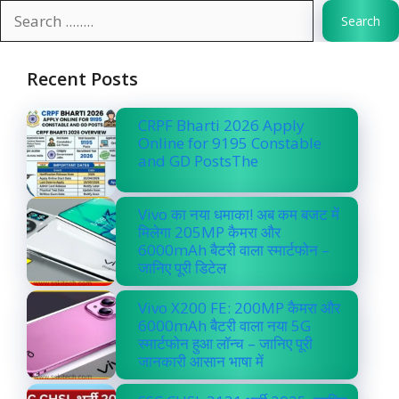
Search
Recent Posts
CRPF Bharti 2026 Apply
Online for 9195 Constable
and GD PostsThe
Vivo का नया धमाका! अब कम बजट में
मिलेगा 205MP कैमरा और
6000mAh बैटरी वाला स्मार्टफोन –
जानिए पूरी डिटेल
Vivo X200 FE: 200MP कैमरा और
6000mAh बैटरी वाला नया 5G
स्मार्टफोन हुआ लॉन्च – जानिए पूरी
जानकारी आसान भाषा में