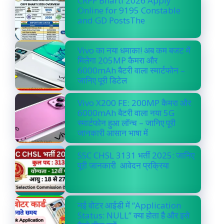
CRPF Bharti 2026 Apply
Online for 9195 Constable
and GD PostsThe
Vivo का नया धमाका! अब कम बजट में
मिलेगा 205MP कैमरा और
6000mAh बैटरी वाला स्मार्टफोन –
जानिए पूरी डिटेल
Vivo X200 FE: 200MP कैमरा और
6000mAh बैटरी वाला नया 5G
स्मार्टफोन हुआ लॉन्च – जानिए पूरी
जानकारी आसान भाषा में
SSC CHSL 3131 भर्ती 2025: जानिए
पूरी जानकारी आवेदन प्रक्रिया
नई वोटर आईडी में “Application
Status: NULL” क्या होता है और इसे