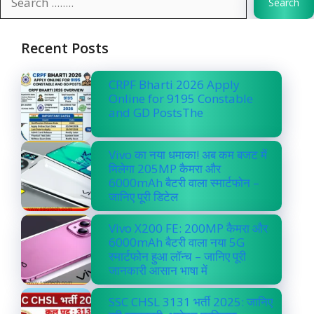
Search
Recent Posts
CRPF Bharti 2026 Apply
Online for 9195 Constable
and GD PostsThe
Vivo का नया धमाका! अब कम बजट में
मिलेगा 205MP कैमरा और
6000mAh बैटरी वाला स्मार्टफोन –
जानिए पूरी डिटेल
Vivo X200 FE: 200MP कैमरा और
6000mAh बैटरी वाला नया 5G
स्मार्टफोन हुआ लॉन्च – जानिए पूरी
जानकारी आसान भाषा में
SSC CHSL 3131 भर्ती 2025: जानिए