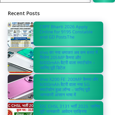
Recent Posts
CRPF Bharti 2026 Apply
Online for 9195 Constable
and GD PostsThe
Vivo का नया धमाका! अब कम बजट में
मिलेगा 205MP कैमरा और
6000mAh बैटरी वाला स्मार्टफोन –
जानिए पूरी डिटेल
Vivo X200 FE: 200MP कैमरा और
6000mAh बैटरी वाला नया 5G
स्मार्टफोन हुआ लॉन्च – जानिए पूरी
जानकारी आसान भाषा में
SSC CHSL 3131 भर्ती 2025: जानिए
पूरी जानकारी आवेदन प्रक्रिया