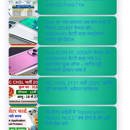
and GD PostsThe
Vivo का नया धमाका! अब कम बजट में
मिलेगा 205MP कैमरा और
6000mAh बैटरी वाला स्मार्टफोन –
जानिए पूरी डिटेल
Vivo X200 FE: 200MP कैमरा और
6000mAh बैटरी वाला नया 5G
स्मार्टफोन हुआ लॉन्च – जानिए पूरी
जानकारी आसान भाषा में
SSC CHSL 3131 भर्ती 2025: जानिए
पूरी जानकारी आवेदन प्रक्रिया
नई वोटर आईडी में “Application
Status: NULL” क्या होता है और इसे
कैसे ठीक करें