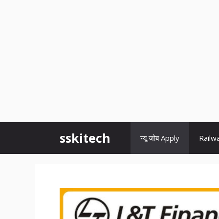
Skip
sskitech
न्यू जोब Apply
Railw
to
content