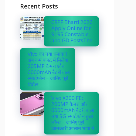
Recent Posts
CRPF Bharti 2026
Apply Online for
9195 Constable
and GD PostsThe
Vivo का नया धमाका!
अब कम बजट में मिलेगा
205MP कैमरा और
6000mAh बैटरी वाला
स्मार्टफोन – जानिए पूरी
डिटेल
Vivo X200 FE:
200MP कैमरा और
6000mAh बैटरी वाला
नया 5G स्मार्टफोन हुआ
लॉन्च – जानिए पूरी
जानकारी आसान भाषा में