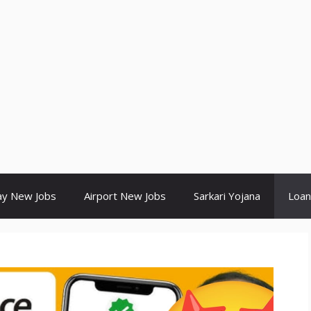
ay New Jobs
Airport New Jobs
Sarkari Yojana
Loan