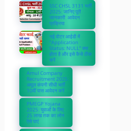
SSC CHSL 3131 भर्ती
2025: जानिए पूरी
जानकारी आवेदन
प्रक्रिया
नई वोटर आईडी में
“Application
Status: NULL” क्या
होता है और इसे कैसे ठीक
करें
Amul Company
Recruitment 2025:
अमूल कंपनी सीधी भर्ती
10वीं पास आवेदन करें
PMEGP Yojana
2025: युवाओं के लिए
25 लाख तक का लोन
ऐसे पाएं