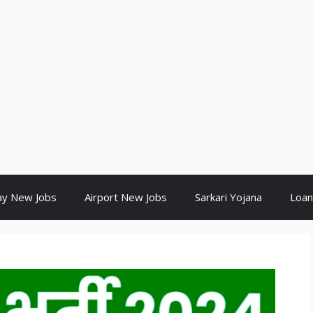
ay New Jobs
Airport New Jobs
Sarkari Yojana
Loan