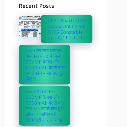
Recent Posts
CRPF Bharti 2026
Apply Online for
9195 Constable
and GD PostsThe
Vivo का नया धमाका!
अब कम बजट में मिलेगा
205MP कैमरा और
6000mAh बैटरी वाला
स्मार्टफोन – जानिए पूरी
डिटेल
Vivo X200 FE:
200MP कैमरा और
6000mAh बैटरी वाला
नया 5G स्मार्टफोन हुआ
लॉन्च – जानिए पूरी
जानकारी आसान भाषा में