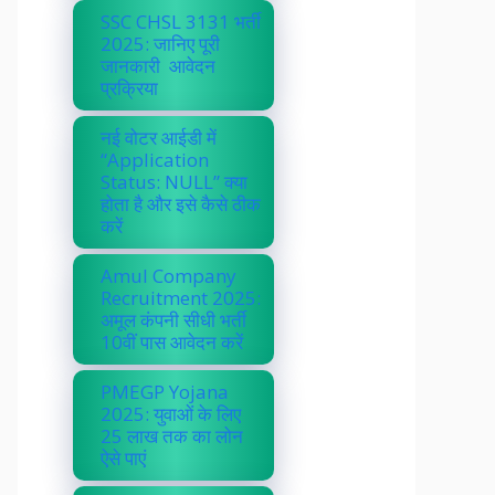
SSC CHSL 3131 भर्ती
2025: जानिए पूरी
जानकारी आवेदन
प्रक्रिया
नई वोटर आईडी में
“Application
Status: NULL” क्या
होता है और इसे कैसे ठीक
करें
Amul Company
Recruitment 2025:
अमूल कंपनी सीधी भर्ती
10वीं पास आवेदन करें
PMEGP Yojana
2025: युवाओं के लिए
25 लाख तक का लोन
ऐसे पाएं