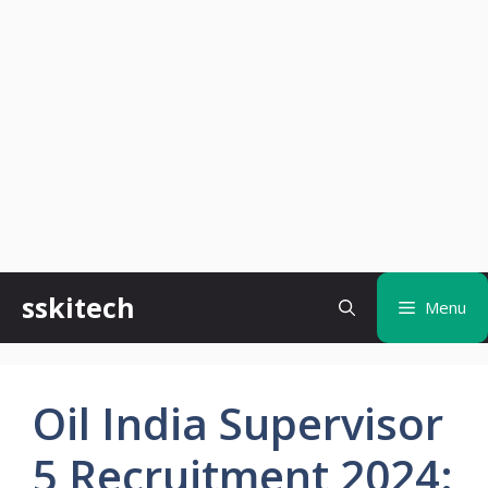
Skip
sskitech
Menu
to
content
Oil India Supervisor
5 Recruitment 2024: