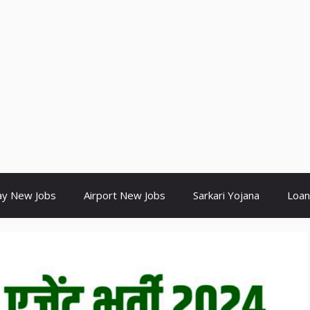
ay New Jobs
Airport New Jobs
Sarkari Yojana
Loan