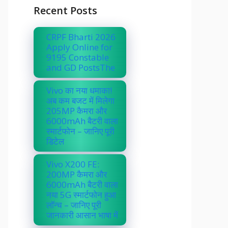
Recent Posts
CRPF Bharti 2026
Apply Online for
9195 Constable
and GD PostsThe
Vivo का नया धमाका!
अब कम बजट में मिलेगा
205MP कैमरा और
6000mAh बैटरी वाला
स्मार्टफोन – जानिए पूरी
डिटेल
Vivo X200 FE:
200MP कैमरा और
6000mAh बैटरी वाला
नया 5G स्मार्टफोन हुआ
लॉन्च – जानिए पूरी
जानकारी आसान भाषा में