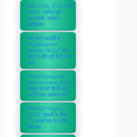
SSC CHSL 3131 भर्ती
2025: जानिए पूरी
जानकारी आवेदन
प्रक्रिया
नई वोटर आईडी में
“Application
Status: NULL” क्या
होता है और इसे कैसे ठीक
करें
Amul Company
Recruitment 2025:
अमूल कंपनी सीधी भर्ती
10वीं पास आवेदन करें
PMEGP Yojana
2025: युवाओं के लिए
25 लाख तक का लोन
ऐसे पाएं