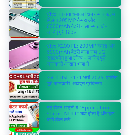
Vivo का नया धमाका! अब कम बजट में
मिलेगा 205MP कैमरा और
6000mAh बैटरी वाला स्मार्टफोन –
जानिए पूरी डिटेल
Vivo X200 FE: 200MP कैमरा और
6000mAh बैटरी वाला नया 5G
स्मार्टफोन हुआ लॉन्च – जानिए पूरी
जानकारी आसान भाषा में
SSC CHSL 3131 भर्ती 2025: जानिए
पूरी जानकारी आवेदन प्रक्रिया
नई वोटर आईडी में “Application
Status: NULL” क्या होता है और इसे
कैसे ठीक करें