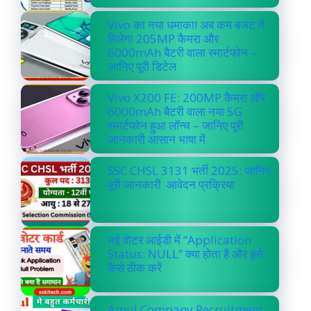
Vivo का नया धमाका! अब कम बजट में
मिलेगा 205MP कैमरा और
6000mAh बैटरी वाला स्मार्टफोन –
जानिए पूरी डिटेल
Vivo X200 FE: 200MP कैमरा और
6000mAh बैटरी वाला नया 5G
स्मार्टफोन हुआ लॉन्च – जानिए पूरी
जानकारी आसान भाषा में
SSC CHSL 3131 भर्ती 2025: जानिए
पूरी जानकारी आवेदन प्रक्रिया
नई वोटर आईडी में “Application
Status: NULL” क्या होता है और इसे
कैसे ठीक करें
Amul Company Recruitment