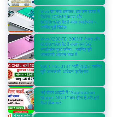
Vivo का नया धमाका! अब कम बजट में
मिलेगा 205MP कैमरा और
6000mAh बैटरी वाला स्मार्टफोन –
जानिए पूरी डिटेल
Vivo X200 FE: 200MP कैमरा और
6000mAh बैटरी वाला नया 5G
स्मार्टफोन हुआ लॉन्च – जानिए पूरी
जानकारी आसान भाषा में
SSC CHSL 3131 भर्ती 2025: जानिए
पूरी जानकारी आवेदन प्रक्रिया
नई वोटर आईडी में “Application
Status: NULL” क्या होता है और इसे
कैसे ठीक करें