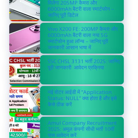
मिलेगा 205MP कैमरा और
6000mAh बैटरी वाला स्मार्टफोन –
जानिए पूरी डिटेल
Vivo X200 FE: 200MP कैमरा और
6000mAh बैटरी वाला नया 5G
स्मार्टफोन हुआ लॉन्च – जानिए पूरी
जानकारी आसान भाषा में
SSC CHSL 3131 भर्ती 2025: जानिए
पूरी जानकारी आवेदन प्रक्रिया
नई वोटर आईडी में “Application
Status: NULL” क्या होता है और इसे
कैसे ठीक करें
Amul Company Recruitment
2025: अमूल कंपनी सीधी भर्ती 10वीं
पास आवेदन करें