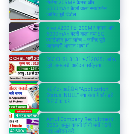
मिलेगा 205MP कैमरा और
6000mAh बैटरी वाला स्मार्टफोन –
जानिए पूरी डिटेल
Vivo X200 FE: 200MP कैमरा और
6000mAh बैटरी वाला नया 5G
स्मार्टफोन हुआ लॉन्च – जानिए पूरी
जानकारी आसान भाषा में
SSC CHSL 3131 भर्ती 2025: जानिए
पूरी जानकारी आवेदन प्रक्रिया
नई वोटर आईडी में “Application
Status: NULL” क्या होता है और इसे
कैसे ठीक करें
Amul Company Recruitment
2025: अमूल कंपनी सीधी भर्ती 10वीं
पास आवेदन करें