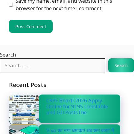
Save my name, email, and website in this
browser for the next time I comment.
Search
Search
Recent Posts
CRPF Bharti 2026 Apply
Online for 9195 Constable
and GD PostsThe
Vivo का नया धमाका! अब कम बजट में